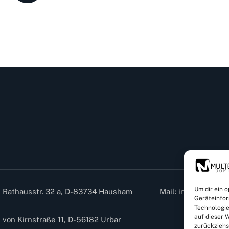
Um dir ein 
Rathausstr. 32 a, D-83734 Hausham
Mail: info@dominic
Geräteinfor
Technologie
auf dieser W
von Kirnstraße 11, D-56182 Urbar
zurückziehs