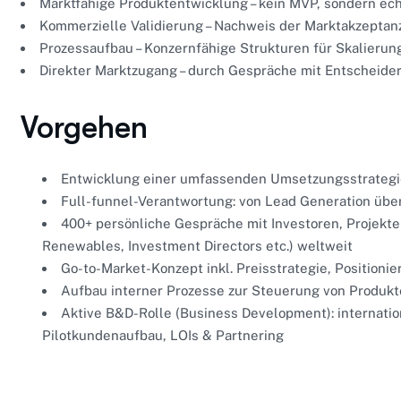
Marktfähige Produktentwicklung
– kein MVP, sondern ec
Kommerzielle Validierung
– Nachweis der Marktakzeptan
Prozessaufbau
– Konzernfähige Strukturen für Skalierun
Direkter Marktzugang
– durch Gespräche mit Entscheide
Vorgehen
Entwicklung einer umfassenden Umsetzungsstrategie
Full-funnel-Verantwortung: von Lead Generation übe
400+ persönliche Gespräche mit Investoren, Projekt
Renewables, Investment Directors etc.) weltweit
Go-to-Market-Konzept inkl. Preisstrategie, Positioni
Aufbau interner Prozesse zur Steuerung von Produk
Aktive B&D-Rolle (Business Development): internation
Pilotkundenaufbau, LOIs & Partnering