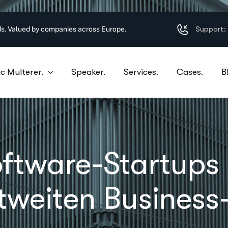
Support:
s. Valued by companies across Europe.
c Multerer.
Speaker.
Services.
Cases.
B
ftware-Startups
ltweiten Busines