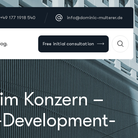
 +49 177 1918 540
info@dominic-multerer.de
log.
Free initial consultation
 im Konzern –
s-Development-