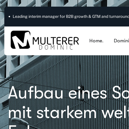
Leading interim manager for B2B growth & GTM and turnaround
Home.
Domini
Aufbau eines So
mit starkem we