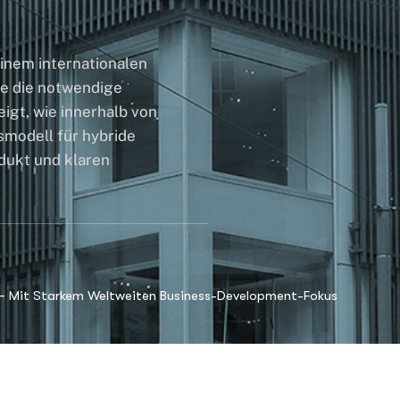
inem internationalen
ne die notwendige
igt, wie innerhalb von
smodell für hybride
odukt und klaren
 – Mit Starkem Weltweiten Business-Development-Fokus