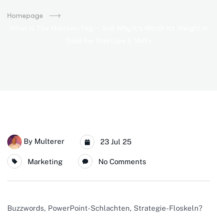
Homepage
What Is The Klartext-Tag – And Why It’s Worth Its Weight In
Gold For Startups & SMEs
By
Multerer
23 Jul 25
Marketing
No Comments
Buzzwords, PowerPoint-Schlachten, Strategie-Floskeln?