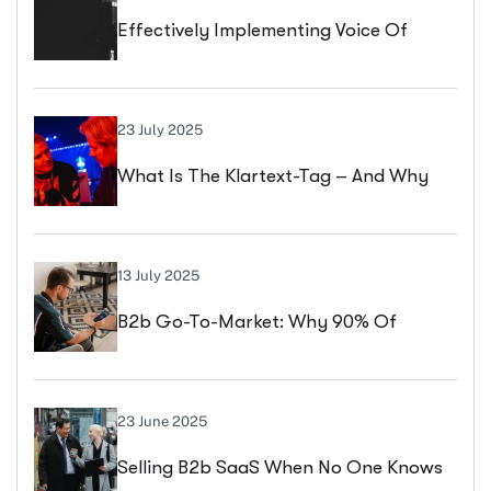
Effectively Implementing Voice Of
Customer (VOC) Processes – What
Truly Counts In Portfolio Management
23 July 2025
What Is The Klartext-Tag – And Why
Practice
It’s Worth Its Weight In Gold For
Startups & SMEs
13 July 2025
B2b Go-To-Market: Why 90% Of
Strategies Fail – And How To Do It
Better
23 June 2025
Selling B2b SaaS When No One Knows