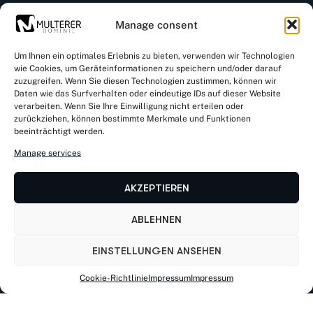
Manage consent
Um Ihnen ein optimales Erlebnis zu bieten, verwenden wir Technologien
wie Cookies, um Geräteinformationen zu speichern und/oder darauf
zuzugreifen. Wenn Sie diesen Technologien zustimmen, können wir
Kontaktiere uns
Daten wie das Surfverhalten oder eindeutige IDs auf dieser Website
verarbeiten. Wenn Sie Ihre Einwilligung nicht erteilen oder
zurückziehen, können bestimmte Merkmale und Funktionen
beeinträchtigt werden.
Rathausstr. 32 a, D-83734 Hausham
Manage services
AKZEPTIEREN
von Kirnstraße 11, D-56182 Urbar
ABLEHNEN
Mail: info@dominic-multerer.de
EINSTELLUNGEN ANSEHEN
Cookie-Richtlinie
Impressum
Impressum